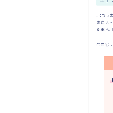
JR京浜
東京メ
都電荒
の自宅
【