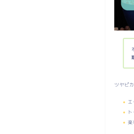
ツヤピ
エ
ト
楽