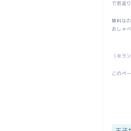
で若返
無料な
おしゃ
（※ラ
このペ
王子